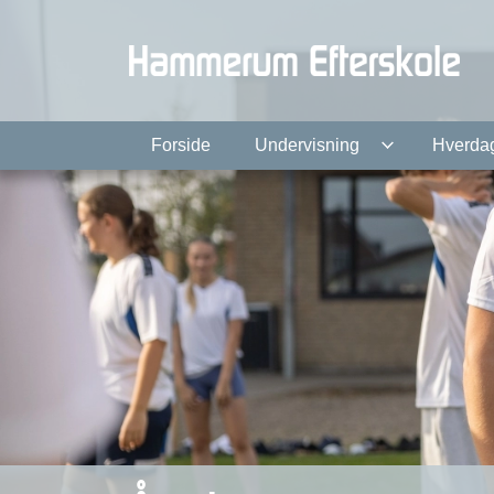
Gå
til
hovedindhold
Forside
Undervisning
Hverda