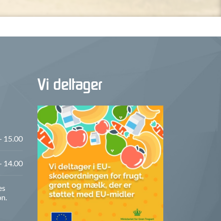
Vi deltager
- 15.00
- 14.00
es
on.