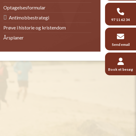
Optagelsesformular
Antimobbestrategi
97 11 62 34
Prøve i historie og kristendom
Årsplaner
Send email
Book et besøg