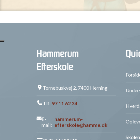
Hammerum
Qui
Efterskole
Forsid
Tornebuskvej 2, 7400 Herning
Underv
Tlf:
97 11 62 34
Hverd
E-
hammerum-
Opleve
mail:
efterskole@hamme.dk
Skolen