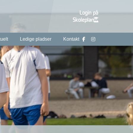
Login på
Skoleplan
uelt
Ledige pladser
Kontakt