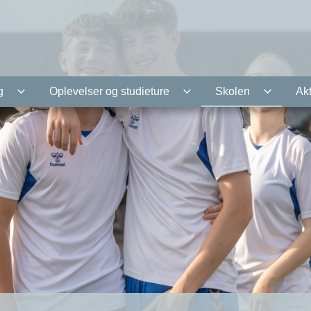
g
Oplevelser og studieture
Skolen
Akt