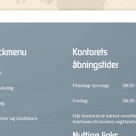
ckmenu
Kontorets
åbningstider
e
Mandag-torsdag:
08.00 
isning
Fredag:
08.00 
ag
Når kontoret er lukket omstill
lser og studieture
telefonen til skolens vagttelef
Nyttige links