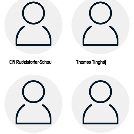
Elfi Rudelstorfer-Schou
Thomas Tinghøj