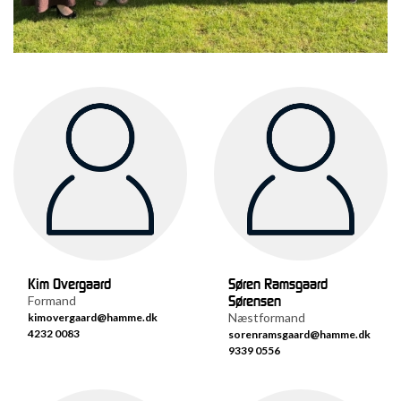
Kim Overgaard
Søren Ramsgaard
Sørensen
Formand
Næstformand
kimovergaard@hamme.dk
4232 0083
sorenramsgaard@hamme.dk
9339 0556