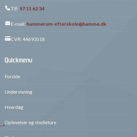
Tlf:
97 11 62 34
E-mail:
hammerum-efterskole@hamme.dk
CVR: 44693518
Quickmenu
Forside
Undervisning
Hverdag
Oplevelser og studieture