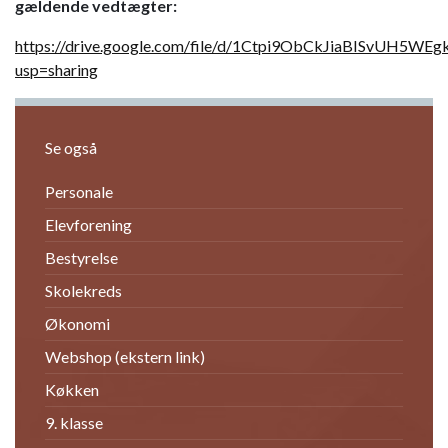
gældende vedtægter:
https://drive.google.com/file/d/1Ctpi9ObCkJiaBISvUH5WEg
usp=sharing
Se også
Personale
Elevforening
Bestyrelse
Skolekreds
Økonomi
Webshop (ekstern link)
Køkken
9. klasse