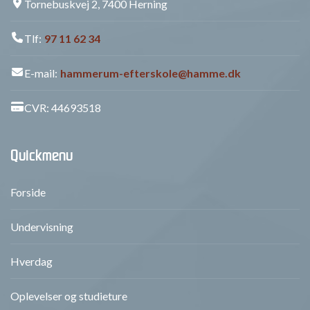
Tornebuskvej 2, 7400 Herning
Tlf:
97 11 62 34
E-mail:
hammerum-efterskole@hamme.dk
CVR: 44693518
Quickmenu
Forside
Undervisning
Hverdag
Oplevelser og studieture