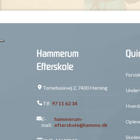
Hammerum
Qui
Efterskole
Forsid
Tornebuskvej 2, 7400 Herning
Underv
Tlf:
97 11 62 34
Hverd
E-
hammerum-
Opleve
mail:
efterskole@hamme.dk
Skolen