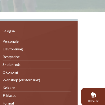
Se også
Personale
Elevforening
Bestyrelse
Skolekreds
Økonomi
Webshop (ekstern link)
Køkken
9. klasse
Bliv elev
Formål