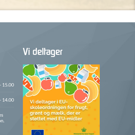
Vi deltager
- 15.00
- 14.00
es
on.