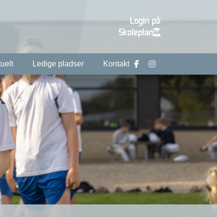
Login på
Skoleplan
uelt
Ledige pladser
Kontakt