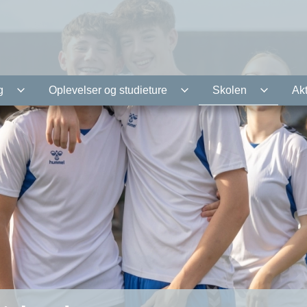
g
Oplevelser og studieture
Skolen
Akt