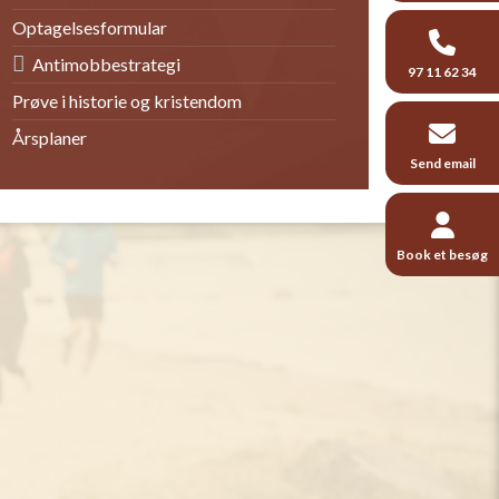
Optagelsesformular
Antimobbestrategi
97 11 62 34
Prøve i historie og kristendom
Årsplaner
Send email
Book et besøg