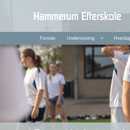
Gå
til
hovedindhold
Forside
Undervisning
Hverda