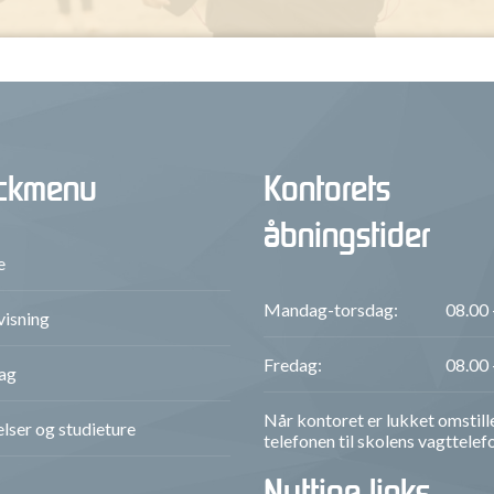
ckmenu
Kontorets
åbningstider
e
Mandag-torsdag:
08.00 
isning
Fredag:
08.00 
ag
Når kontoret er lukket omstill
lser og studieture
telefonen til skolens vagttelef
Nyttige links