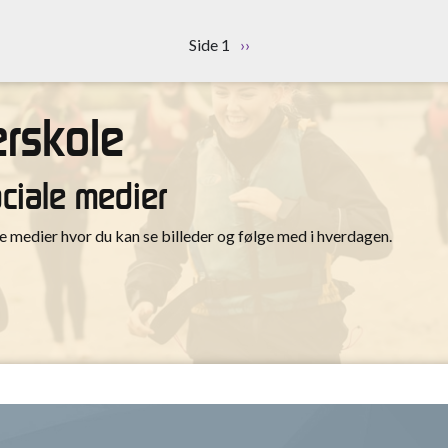
Sideinddeling
Side 1
Næste
››
side
rskole
ociale medier
medier hvor du kan se billeder og følge med i hverdagen.