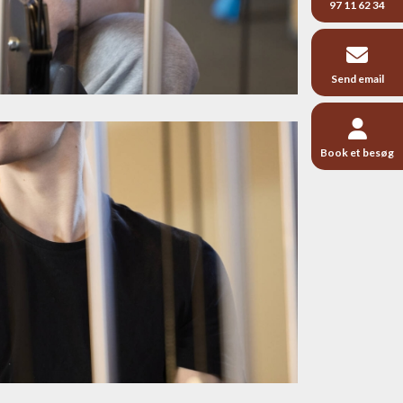
97 11 62 34
Send email
Book et besøg