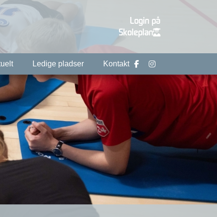
Login på
Skoleplan
uelt
Ledige pladser
Kontakt