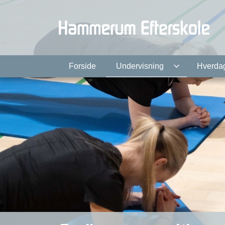
Gå
til
hovedindhold
Forside
Undervisning
Hverda