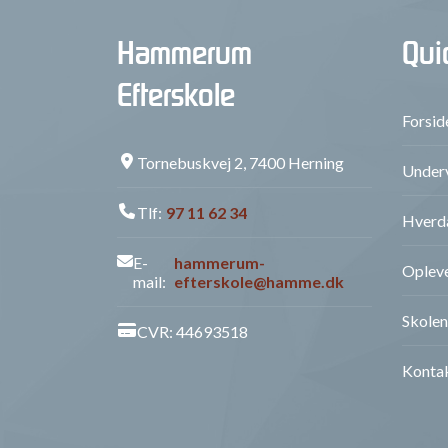
Hammerum
Qui
Efterskole
Forsid
Tornebuskvej 2, 7400 Herning
Underv
Tlf:
97 11 62 34
Hverd
E-
hammerum-
Opleve
mail:
efterskole@hamme.dk
Skolen
CVR: 44693518
Konta