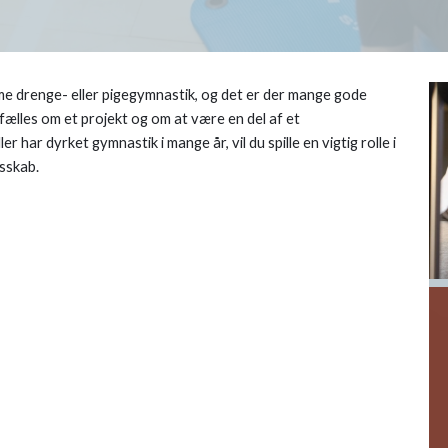
me drenge- eller pigegymnastik, og det er der mange gode
fælles om et projekt og om at være en del af et
har dyrket gymnastik i mange år, vil du spille en vigtig rolle i
esskab.
F
N