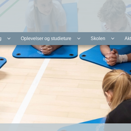
g
Oplevelser og studieture
Skolen
Akt