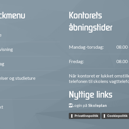
ckmenu
Kontorets
åbningstider
e
Mandag-torsdag:
08.00 
isning
Fredag:
08.00 
ag
Når kontoret er lukket omstill
lser og studieture
telefonen til skolens vagttelef
Nyttige links
Login på
Skoleplan
kt
Privatlivspolitik
Cookiepolitik