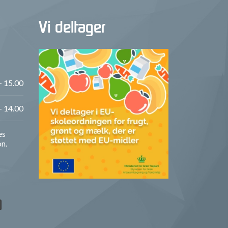
Vi deltager
- 15.00
- 14.00
es
on.