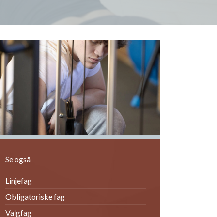
orrige
ext
Se også
Linjefag
Obligatoriske fag
Valgfag