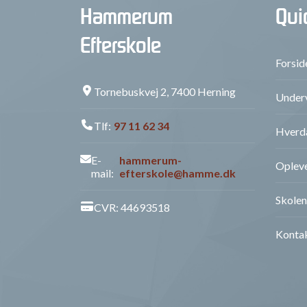
Hammerum
Qui
Efterskole
Forsid
Tornebuskvej 2, 7400 Herning
Underv
Tlf:
97 11 62 34
Hverd
E-
hammerum-
Opleve
mail:
efterskole@hamme.dk
Skolen
CVR: 44693518
Konta