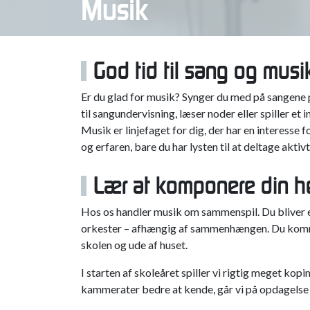
til sangundervisning, læser noder eller spiller et
Musik er linjefaget for dig, der har en interes
og erfaren, bare du har lysten til at deltage a
Lær at komponere din h
Hos os handler musik om sammenspil. Du bliver e
orkester – afhængig af sammenhængen. Du kommer
skolen og ude af huset.
I starten af skoleåret spiller vi rigtig meget ko
kammerater bedre at kende, går vi på opdagelse i
Prøv dig selv af i øvelokalet og på scenen.
Musiklinjen fokuserer på:
musikalsk samspil
personlig udvikling