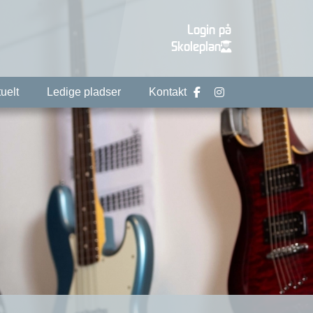
Login på
Skoleplan
uelt
Ledige pladser
Kontakt