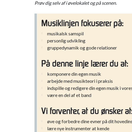
gruppedynamik og gode relationer
På denne linje lærer du at:
komponere din egen musik
arbejde med musikteori i praksis
indspille og redigere din egen musik i vor
være en del af et band
Vi forventer, at du ønsker at
øve og forbedre dine evner på dit hovedi
lære nye instrumenter at kende
deltage i koncerter
Vil du vide mere om musi
Du er altid meget velkommen til at kontakte os 
for at høre mere eller aftale en dag, hvor du kan 