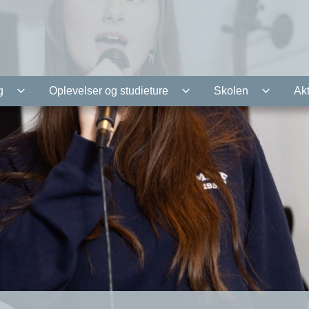
g
Oplevelser og studieture
Skolen
Akt
k
på YouTube og spiller du en god luftguitar? Måske går du