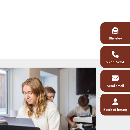
Bliv elev
97 11 62 34
Send email
Book et besøg