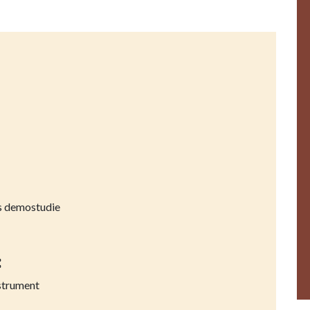
es demostudie
:
nstrument
k-linjen?
på
97 11 62 34
, eller
hammerum-efterskole@hamme.dk
,
kigge forbi og se skolen.