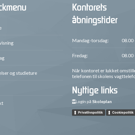
ckmenu
Kontorets
åbningstider
e
Mandag-torsdag:
08.00 
isning
Fredag:
08.00 
ag
Når kontoret er lukket omstill
lser og studieture
telefonen til skolens vagttelef
Nyttige links
Login på
Skoleplan
kt
Privatlivspolitik
Cookiepolitik