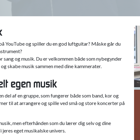
 instrument?
se for sang og musik. Du er velkommen både som nybegynder
ktivt og skabe musik sammen med dine kammerater.
elt egen musik
F
N
n del af en gruppe, som fungerer både som band, kor og
 til at arrangere og spille ved små og store koncerter på
pimusik, men efterhånden som du lærer dig selv og dine
 jeres eget musikalske univers.