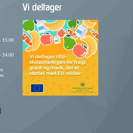
Vi deltager
- 15.00
- 14.00
es
on.