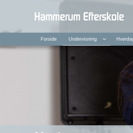
Gå
til
hovedindhold
Forside
Undervisning
Hverda
Musik
God tid til sang og musi
Er du glad for musik? Synger du med på sangene 