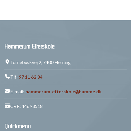
Hammerum Efterskole
Tornebuskvej 2, 7400 Herning
Tlf:
97 11 62 34
E-mail:
hammerum-efterskole@hamme.dk
CVR: 44693518
Quickmenu