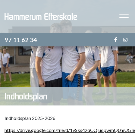
Gå
til
hovedindhold
97 11 62 34
Indholdsplan
Indholdsplan 2025-2026
https://drive.google.com/file/d/1vSks4zqCQlu6pwmQ0niUG