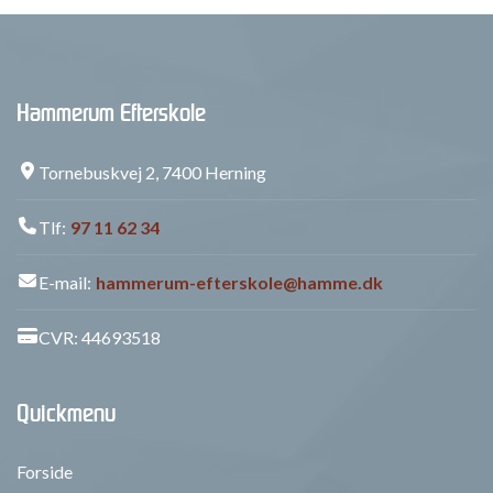
Hammerum Efterskole
Tornebuskvej 2, 7400 Herning
Tlf:
97 11 62 34
E-mail:
hammerum-efterskole@hamme.dk
CVR: 44693518
Quickmenu
Forside