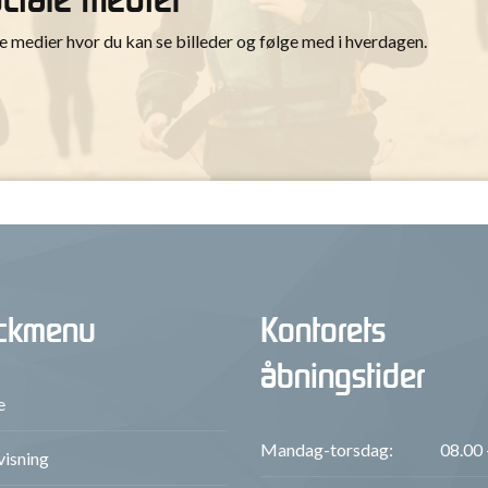
medier hvor du kan se billeder og følge med i hverdagen.
ckmenu
Kontorets
åbningstider
e
Mandag-torsdag:
08.00 
isning