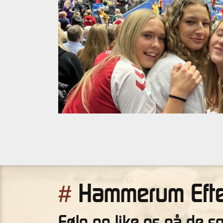
Hammerum Efte
#
Følg og like os på de s