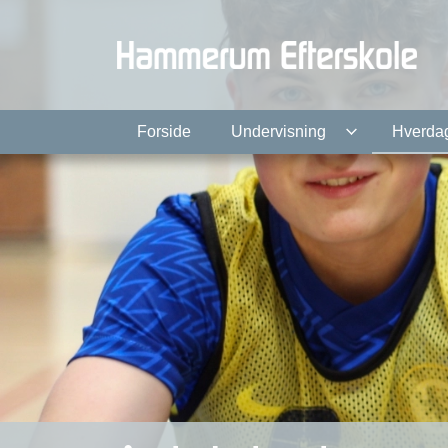
Gå
til
hovedindhold
Forside
Undervisning
Hverda