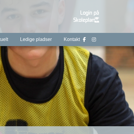
Login på
Skoleplan
uelt
Ledige pladser
Kontakt