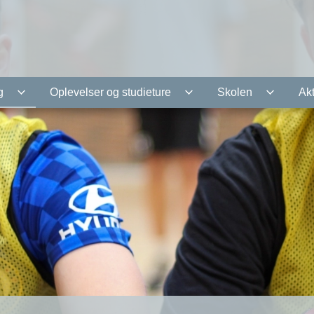
g
Oplevelser og studieture
Skolen
Akt