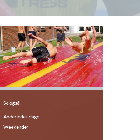
orrige
ext
Se også
Anderledes dage
Weekender