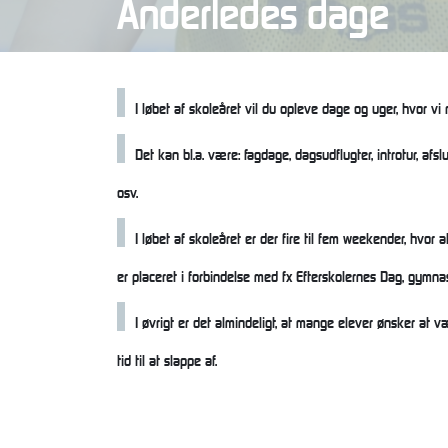
Anderledes dage
I løbet af skoleåret vil du opleve dage og uger, hvor v
Det kan bl.a. være: fagdage, dagsudflugter, introtur, af
osv.
I løbet af skoleåret er der fire til fem weekender, hvor 
er placeret i forbindelse med fx Efterskolernes Dag, gymna
I øvrigt er det almindeligt, at mange elever ønsker at
tid til at slappe af.