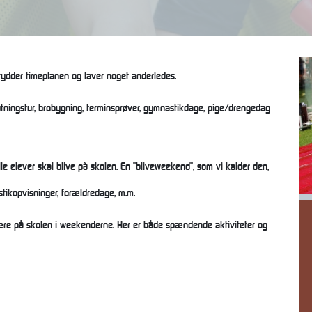
i rydder timeplanen og laver noget anderledes.
slutningstur, brobygning, terminsprøver, gymnastikdage, pige/drengedag
alle elever skal blive på skolen. En "bliveweekend", som vi kalder den,
stikopvisninger, forældredage, m.m.
F
N
 være på skolen i weekenderne. Her er både spændende aktiviteter og