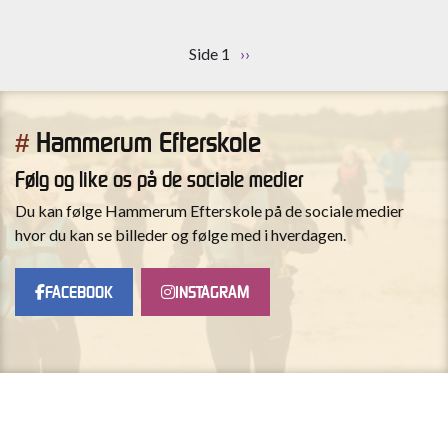
Sideinddeling
Side 1
Næste
››
side
Hammerum Efterskole
#
Følg og like os på de sociale medier
Du kan følge Hammerum Efterskole på de sociale medier
hvor du kan se billeder og følge med i hverdagen.
FACEBOOK
INSTAGRAM