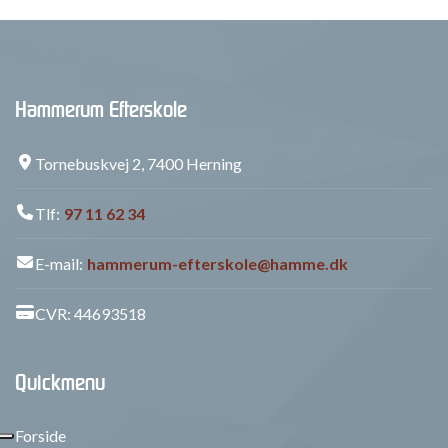
Hammerum Efterskole
Tornebuskvej 2, 7400 Herning
Tlf:
97 11 62 34
E-mail:
hammerum-efterskole@hamme.dk
CVR: 44693518
Quickmenu
Forside